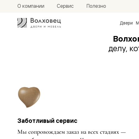
О компании
Сервис
Полезно
Двери
М
Межкомн
Волхо
двери
Доступн
делу, к
и практи
Фридом
Центро
Галант
Нео
Планум
Секрето
-
скрытые
двери
Фрезеро
двери
в
Заботливый сервис
эмали
Прайм
Мы сопровождаем заказ на всех стадиях —
Маскот
Эссе