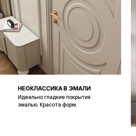
—
е
ный
м —
НЕОКЛАССИКА В ЭМАЛИ
2
Идеально гладкие покрытия
я
эмалью. Красота форм.
одки