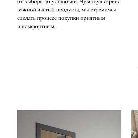
от выбора до установки. Чувствуя сервис
Рокка
важной частью продукта, мы стремимся
Фрэйм
Альба
сделать процесс покупки приятным
Дюна
и комфортным.
Париж
Нео
Классик
Линия
Гладкие
и
скрытые
Планум
Про —
алюмини
кромка
Планум
Секрето
-
скрытые
двери
Дизайнер
Селект —
фрезеро
по
шпону