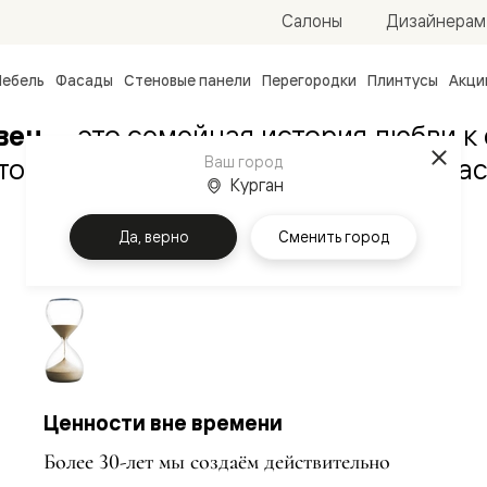
Салоны
Дизайнерам
ебель
Фасады
Стеновые панели
Перегородки
Плинтусы
Акци
атные
вец
— это семейная история любви к
ые
оторая воплощается в наивысшем мас
Ваш город
чные
Курган
Да, верно
Сменить город
ванные
Ценности вне времени
Более 30-лет мы создаём действительно