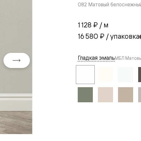
082 Матовый белоснежны
1 128 ₽
/ м
16 580 ₽
/ упаковка
Гладкая эмаль
МБЛ Матовы
евая
ские
вание