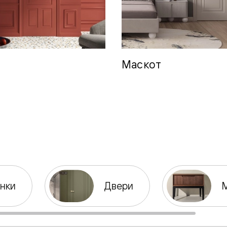
одки
ика
Маскот
нки
Двери