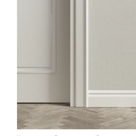
Рокка
Фрэйм
Альба
Дюна
Париж
Нео
Классик
Линия
Гладкие
и
скрытые
Планум
Про —
алюмини
кромка
Планум
Секрето
-
скрытые
двери
Дизайнер
Селект —
фрезеро
по
шпону