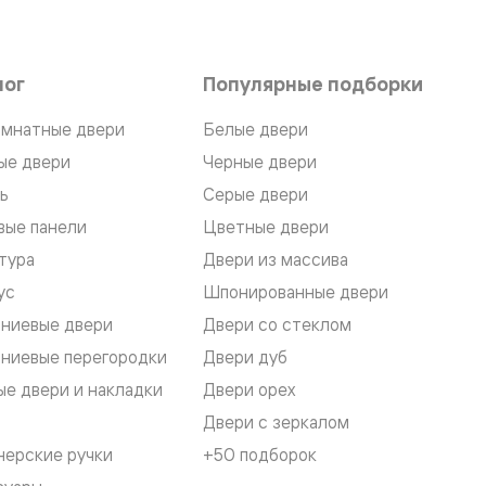
лог
Популярные подборки
мнатные двери
Белые двери
ые двери
Черные двери
ь
Серые двери
вые панели
Цветные двери
тура
Двери из массива
ус
Шпонированные двери
ниевые двери
Двери со стеклом
ниевые перегородки
Двери дуб
е двери и накладки
Двери орех
Двери с зеркалом
нерские ручки
+50 подборок