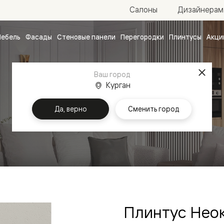
Салоны
Дизайнерам
ебель
Фасады
Стеновые панели
Перегородки
Плинтусы
Акци
атные
ые
Ваш город
чные
Курган
Да, верно
Сменить город
ванные
Плинтус Нео