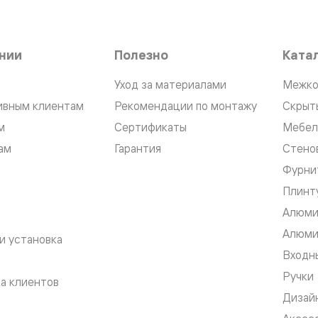
нии
Полезно
Ката
Уход за материалами
Межко
нный
ивным клиентам
Рекомендации по монтажу
Скрыт
м
Сертификаты
Мебел
ам
Гарантия
Стено
Фурни
Плинт
Алюми
Алюми
и установка
м
Входны
ые
Ручки
а клиентов
Дизай