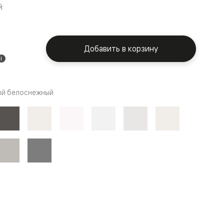
й
Добавить в корзину
i
й белоснежный