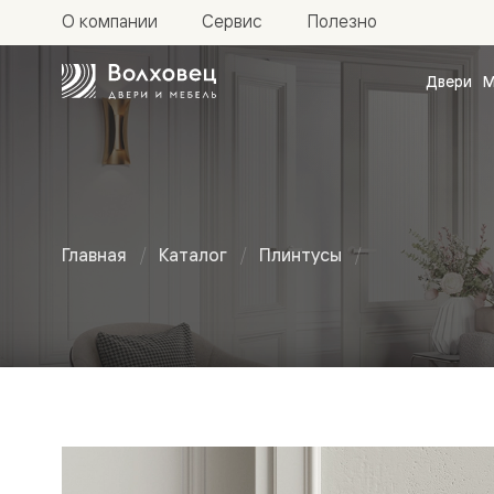
О компании
Сервис
Полезно
Двери
М
Межкомн
двери
Доступн
и практи
Фридом
Центро
Галант
Нео
Главная
Каталог
Плинтусы
Планум
Секрето
Неоклассический
-
скрытые
двери
Фрезеро
плинтус
двери
в
эмали
Прайм
Маскот
Эссе