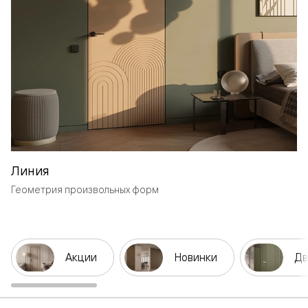
Линия
Геометрия произвольных форм
Акции
Новинки
Дв